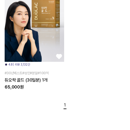
4.8 | 리뷰 3,132건
#30년베스트#성인#분말#100억
듀오락 골드 (30일분) 1개
65,000원
1