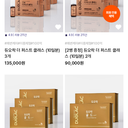
4.9 | 리뷰 211건
4.9 | 리뷰 211건
#쾌변케어#이중제형#100억
#쾌변케어#이중제형#100억
듀오락 더 퍼스트 클래스 (10일분)
[2병 증정] 듀오락 더 퍼스트 클래
3개
스 (10일분) 2개
135,000원
90,000원