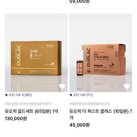
59,000원
4.9 | 리뷰 4,395건
4.9 | 리뷰 211건
#30년베스트#성인#분말#100억
#쾌변케어#이중제형#100억
듀오락 골드세트 (65일분) 1개
듀오락 더 퍼스트 클래스 (10일분) 1
개
130,000원
45,000원