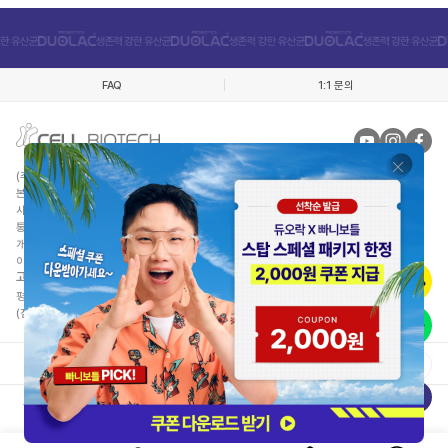
FAQ
1:1 문의
(주)쎌바이오텍인터내셔날
대표자 : 정명준
본사 : 경기 김포시 월곶면 애기봉로 409번길 50
사업자등록번호 : 220-81-52116
통신판매업신고 : 제 2012-경기김포-0298호 건강식품군
개인정보관리책임자 : 오경림
이메일 :
duolacshop@cellbiotech.com
고객센터/제품상담
: 080-668-6108
평일 월금 : 10:00 ~ 17:00 (주말, 공휴일 휴무)
(점심시간 : 11:30PM ~ 12:30PM)
이용약관
개인정보처리방침
사업자정보확인
정품인증안내
본 사이트에 표시된 각종 도안 및 문구 등은 국내외 특허 및 디자인, 상표법에 의해 보호받고 있습니다.
따라서 이를 당사의 허락없이 사용, 배포, 게시 할 경우 민,형사 상의 책임을 질 수 있습니다.