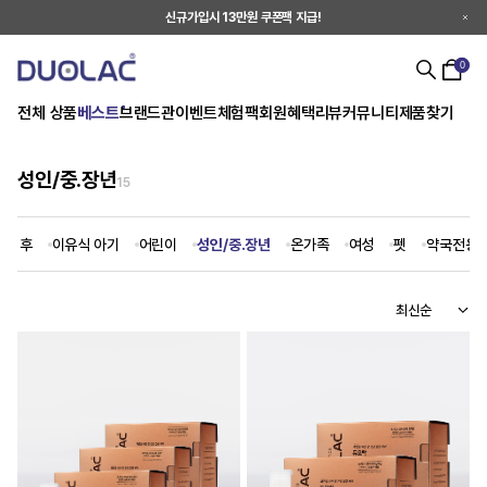
신규가입시 13만원 쿠폰팩 지급!
0
전체 상품
베스트
브랜드관
이벤트
체험팩
회원혜택
리뷰
커뮤니티
제품찾기
성인/중.장년
15
출생 후
이유식 아기
어린이
성인/중.장년
온가족
여성
펫
약국전용