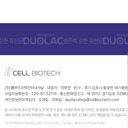
(주)쎌바이오텍인터내셔날
대표자 : 정명준
본사 : 경기 김포시 월곶면 애기봉로
사업자등록번호 : 220-81-52116
통신판매업신고 : 제 2012-경기김포-029
개인정보관리책임자 : 오경림
이메일 :
duolacshop@cellbiotech.com
본 사이트에 표시된 각종 도안 및 문구 등은 국내외 특허 및 디자인, 상표법에 의해 보호받고
따라서 이를 당사의 허락없이 사용, 배포, 게시 할 경우 민,형사 상의 책임을 질 수 있습니다.
COPYRIGHTⒸCELLBIOTECH CO.,LTD ALL RIGHTS RESERVED