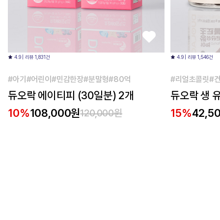
4.9 | 리뷰 1,831건
4.9 | 리뷰 1,546건
#아기#어린이#민감한장#분말형#80억
#리얼초콜릿#건
듀오락 에이티피 (30일분) 2개
듀오락 생 유
10%
108,000원
15%
42,5
120,000원