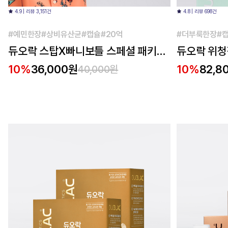
4.9 | 리뷰 3,151건
4.8 | 리뷰 698건
#예민한장#상비유산균#캡슐#20억
#더부룩한장#캡
듀오락 스탑X빠니보틀 스페셜 패키지
듀오락 위청장
1개(30일분)
10%
36,000원
10%
82,8
40,000원