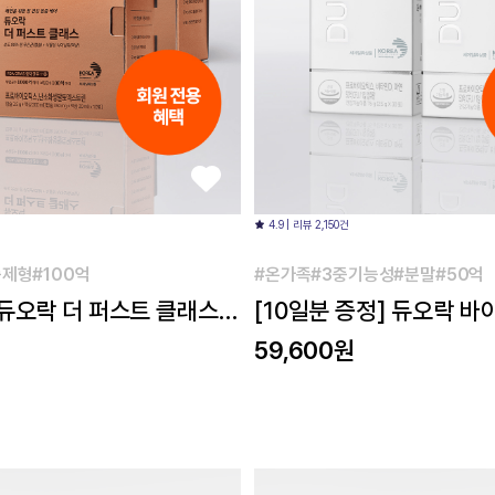
4.9 | 리뷰 2,150건
제형#100억
#온가족#3중기능성#분말#50억
 듀오락 더 퍼스트 클래스
[10일분 증정] 듀오락 바
개
일분) 2개
59,600원