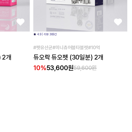
4.9 | 리뷰 369건
#펫유산균#미니츄어블타블렛#10억
 2개
듀오락 듀오펫 (30일분) 2개
10%
53,600원
59,600원