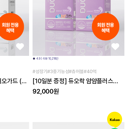
4.9 | 리뷰 10,218건
#성장기#3중기능성#츄어블#40억
이오가드 (30
[10일분 증정] 듀오락 얌얌플러스
(40일분) 2개
92,000원