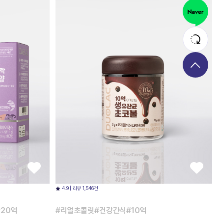
4.9 | 리뷰 1,546건
20억
#리얼초콜릿#건강간식#10억