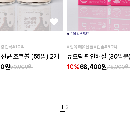
4.9 | 리뷰 568건
강간식#10억
#질유래유산균#캡슐#50억
산균 초코볼 (55알) 2개
듀오락 편안해질 (30일분)
00원
10%
68,400원
50,000원
76,000원
1
2