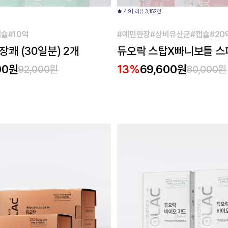
4.9 | 리뷰 3,152건
슐#10억
#예민한장#상비유산균#캡슐#20
쾌 (30일분) 2개
듀오락 스탑X빠니보틀 스
2개(60일분)
00원
13%
69,600원
92,000원
80,000원