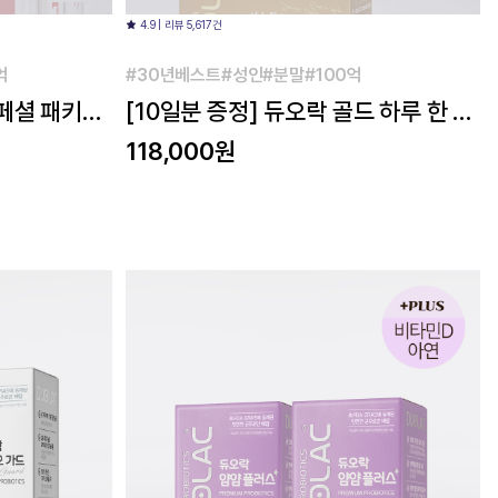
4.9 | 리뷰 5,617건
억
#30년베스트#성인#분말#100억
페셜 패키지
[10일분 증정] 듀오락 골드 하루 한 포
(30일분) 2개
118,000원