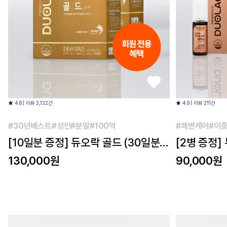
4.8 | 리뷰 3,132건
4.9 | 리뷰 211건
#30년베스트#성인#분말#100억
#쾌변케어#이중
[10일분 증정] 듀오락 골드 (30일분)
[2병 증정]
2개
(10일분) 2
130,000원
90,000원