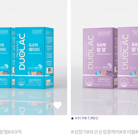
4.9 | 리뷰 7,362건
분말#40억
#성장기#유산균집중케어#츄어블#