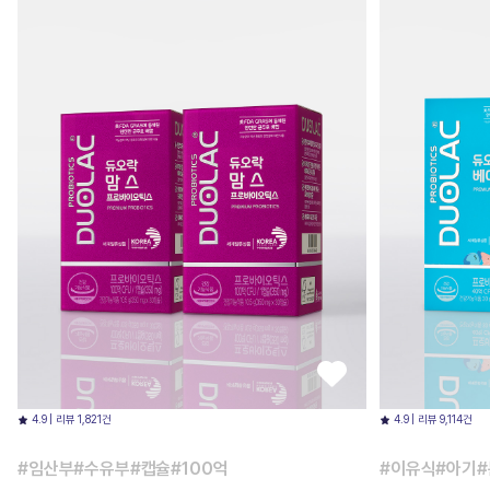
4.9 | 리뷰 1,821건
4.9 | 리뷰 9,114건
#임산부#수유부#캡슐#100억
#이유식#아기#