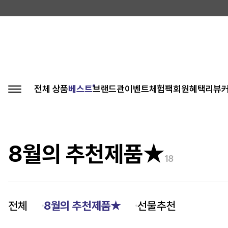
전체 상품
베스트
브랜드관
이벤트
체험팩
회원혜택
리뷰
8월의 추천제품★
18
전체
8월의 추천제품★
선물추천