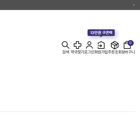
13만원 쿠폰팩
0
검색
약국찾기
로그인
회원가입
주문조회
장바구니