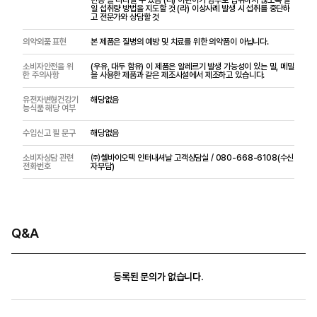
일 섭취량 방법을 지도할 것 (라) 이상사례 발생 시 섭취를 중단하
고 전문가와 상담할 것
의약외품 표현
본 제품은 질병의 예방 및 치료를 위한 의약품이 아닙니다.
소비자안전을 위
(우유, 대두 함유) 이 제품은 알레르기 발생 가능성이 있는 밀, 메밀
한 주의사항
을 사용한 제품과 같은 제조시설에서 제조하고 있습니다.
유전자변형건강기
해당없음
능식품 해당 여부
수입신고 필 문구
해당없음
소비자상담 관련
㈜쎌바이오텍 인터내셔날 고객상담실 / 080-668-6108(수신
전화번호
자부담)
Q&A
등록된 문의가 없습니다.