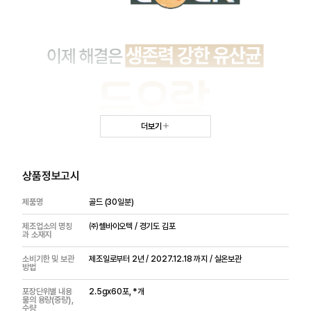
더보기
상품정보고시
제품명
골드 (30일분)
제조업소의 명칭
㈜쎌바이오텍 / 경기도 김포
과 소재지
소비기한 및 보관
제조일로부터 2년 / 2027.12.18 까지 / 실온보관
방법
포장단위별 내용
2.5gx60포, *개
물의 용량(중량),
수량