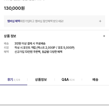
130,000
원
멤버십 혜택
회원가입하고 멤버십 할인혜택 받으세요!
상품 정보
배송
3만원 이상 결제 시 무료배송
리뷰
작성 시 포인트 적립 (텍스트 2,000P / 포토 5,000P)
혜택
신규가입 13만원 쿠폰팩, 등급별 다양한 혜택
후기
상품정보
Q&A
배송
3,128
824