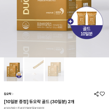
듀오락
[10일분 증정] 듀오락 골드 (30일분) 2개
#30년베스트#성인#분말#100억