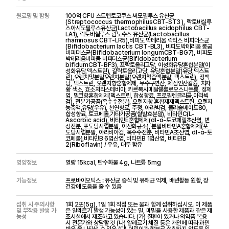
원료명 및 함량
100억 CFU 스트렙토코쿠스 써모필루스 유산균
(Streptococcus thermophilusCBT-ST3 ), 락토바실루
스아시도필루스유산균(Lactobacillus acidophilus CBT-
LA1), 락토바실루스 람노수스 유산균(Lactobacillus
rhamnosus CBT-LR5),비피도 박테리움 락티스 비피더스균
(Bifidobacterium lactis CBT-BL3), 비피도박테리움 롱굼
비피더스균(Bifidobacterium longumCBT-BG7), 비피도
박테리움비피둠 비피더스균(Bifidobacterium
bifidumCBT-BF3), 프락토올리고당, 이성화유당혼합분말(이
성화유당,덱스트린), 갈락토올리고당, 유당혼합분말(유당,덱스트
린),오렌지맛분말오렌지분말(오렌지착즙액분말, 덱스트린), 정백
당, 덱스트린, 오렌지향혼합제제, 무수구연산, 제삼인산칼슘, 치자
황 색소, 효소처리스테비아, 카르복시메틸셀룰로오스나트륨, 정제
염, 밀크향혼합제제(덱스트린, 합성향료, 프로필렌글리콜,아라빅
검), 전분가공품(옥수수전분), 오렌지향 혼합제제덱스트린, 오렌지
농축액,유당(우유), 천연향료, 주정, 아라빅검, 폴리솔베이트80,
합성향료, 토코페롤,기타가공품(쌀발효분말), 비타민C(L-
Ascorbic acid), 비타민E혼합제제(dl-α-토코페릴초산염, 변
성전분, 포도당시럽분말, 이산화규소), 분말비타민A혼합제제(포
도당시럽분말, 아라비아검, 옥수수전분, 비타민A초산염, dl-α-토
코페롤),비타민B 6염산염, 비타민B 1염산염, 비타민B
2(Riboflavin) / 우유, 대두 함유
영양정보
열량 15kcal, 탄수화물 4g, 나트륨 5mg
기능정보
프로바이오틱스 : 유산균 증식 및 유해균 억제, 배변활동 원활, 장
건강에 도움을 줄 수 있음
섭취 시 주의사항
1회 2포(5g), 1일 1회 직접 또는 물과 함께 섭취하십시오. 이 제품
및 부작용 발생 가
은 알레르기 발생 가능성이 있는 밀, 메밀을 사용한 제품과 같은 제
능성
조시설에서 제조하고 있습니다. (가) 질환이 있거나 의약품 복용
시 전문가와 상담할 것 (나) 알레르기 체질 등은 개인에 따라 과민
반응 을 나타낼 수 있음 (다) 어린이가 함부로 섭취하지 않도록 일