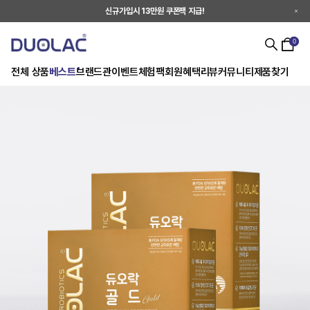
신규가입시 13만원 쿠폰팩 지급!
0
전체 상품
베스트
브랜드관
이벤트
체험팩
회원혜택
리뷰
커뮤니티
제품찾기