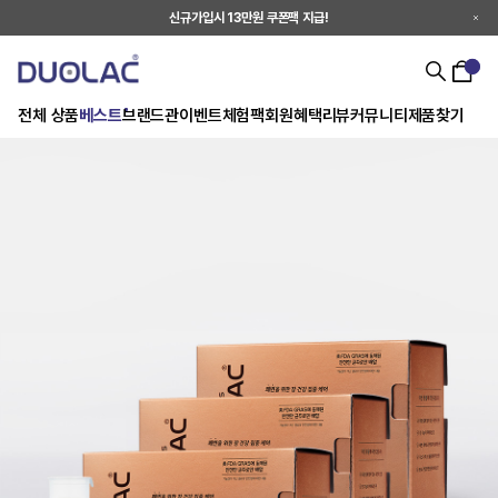
신규가입시 13만원 쿠폰팩 지급!
전체 상품
베스트
브랜드관
이벤트
체험팩
회원혜택
리뷰
커뮤니티
제품찾기