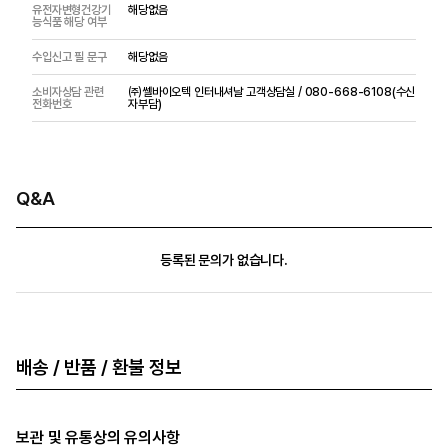
유전자변형건강기
해당없음
능식품 해당 여부
수입신고 필 문구
해당없음
소비자상담 관련
㈜쎌바이오텍 인터내셔날 고객상담실 / 080-668-6108(수신
전화번호
자부담)
Q&A
등록된 문의가 없습니다.
배송 / 반품 / 환불 정보
보관 및 유통상의 유의사항