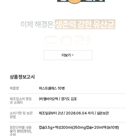
더보기
상품정보고시
제품명
퍼스트클래스 10병
제조업소의 명칭
㈜쎌바이오텍 / 경기도 김포
과 소재지
소비기한 및 보관
제조일로부터 2년 / 2028.06.04 까지 / 실온보관
방법
포장단위별 내용
캡슐3.5g+액상200ml(350mg캡슐+20ml액상x10병)
물의 용량(중량),
수량