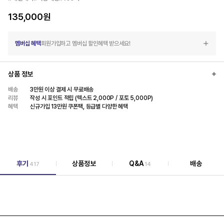
135,000
원
멤버십 혜택
회원가입하고 멤버십 할인혜택 받으세요!
상품 정보
배송
3만원 이상 결제 시 무료배송
리뷰
작성 시 포인트 적립 (텍스트 2,000P / 포토 5,000P)
혜택
신규가입 13만원 쿠폰팩, 등급별 다양한 혜택
후기
상품정보
Q&A
배송
417
14