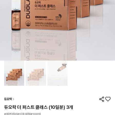
듀오락
듀오락 더 퍼스트 클래스 (10일분) 3개
#쾌변케어#이중제형#100억