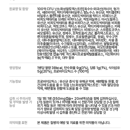
원료명 및 함량
100억 CFU 난소화성말토덱스트린[옥수수:외국산(러시아, 헝가
리, 세르비아)], 락티카제이바실루스 람노수스 유산균, 락티플란티
바실루스 플란타룸 유산균, 비피도박테리움 락티스 비피더스균,
비피도박테리움 브레브 비피더스균, 락토바실루스 아시도필루스
유산균, 비피도박테리움 롱굼 비피더스균, 비피도박테리움 비피둠
비피더스균, 락토코쿠스 락티스 유산균, 락티카제이바실루스 카제
이 유산균, 비피도박테리움 인판티스 비피더스균, 스트렙토코쿠스
써모필루스 유산균, 정제수, 프락토올리고당, 폴리덱스트로스, 오
렌지향혼합제제(주정, 정제수, 프로필렌글리콜, 향료), 무수구연
산, 대두추출분말덱스트린, 대두배아(미국산), 비타민C, 자몽 종
자추출물(미국산), 수크랄로스(감미료), 스테아린산, 쌀발효분말,
비타민B2인산에스테르나 트륨, 판토텐산칼슘, 비오틴혼합제제
(제이인산칼슘, 비오틴), 니코틴산아미드, 비타민B6염산염, 비타
민B1염산염 캡슐기제: 히드록시프로필메틸셀룰로스, 이산화티타
늄(착색료) // 우유, 대두 함유
영양정보
1병당 열량 38kcal, 탄수화물 9g(3%), 당류 1g(1%), 식이섬유
5g(20%), 프로바이오틱스 수 (100억)
기능정보
프로바이오틱스 : 유산균 증식 및 유해균 억제, 배변활동 원활, 장
건강에 도움을 줄 수 있음 난소화성말토덱스트린 : 식후 혈당상승
억제, 배변활동 원활에 도움을 줄 수 있음
섭취 시 주의사항
1일 1회 1병 (350mg캡슐+ 20ml액상)을 함께 섭취하십시오.
및 부작용 발생 가
(가) 질환이 있거나 의약품 복용 시 전문가와 상담할 것 (나) 알레
능성
르기 체질 등은 개인에 따라 과민반응 을 나타낼 수 있음 (다) 어린
이가 함부로 섭취하지 않도록 일일 섭취량 방법을 지도할 것 (라)
이상사례 발생 시 섭취를 중단하고 전문가와 상담할 것
의약외품 표현
본 제품은 질병의 예방 및 치료를 위한 의약품이 아닙니다.