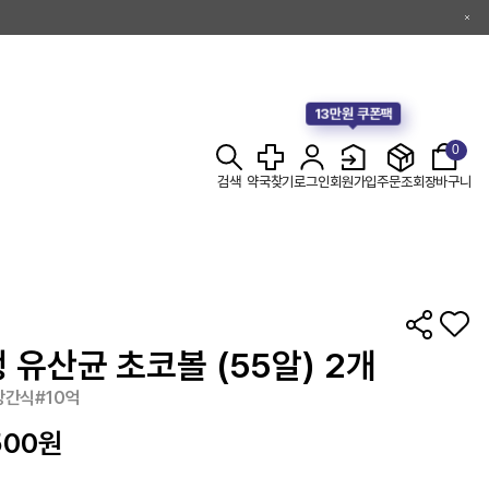
13만원 쿠폰팩
0
검색
약국찾기
로그인
회원가입
주문조회
장바구니
 유산균 초코볼 (55알) 2개
간식#10억
500
원