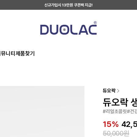
신규가입시 13만원 쿠폰팩 지급!
커뮤니티
제품찾기
듀오락
듀오락 생
#리얼초콜릿#건강
15
%
42,
50,000
원