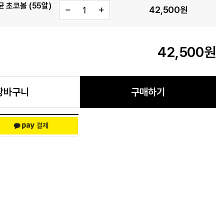
 초코볼 (55알)
42,500
원
42,500
원
장바구니
구매하기