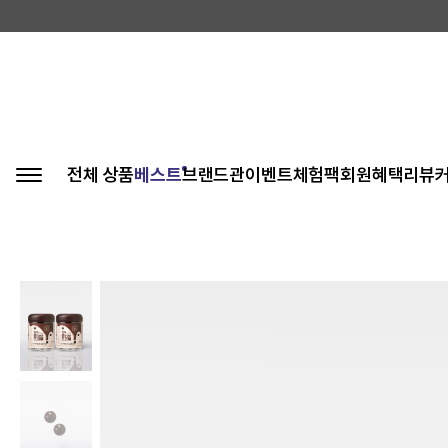
전체 상품
베스트
브랜드관
이벤트
체험팩
회원혜택
리뷰