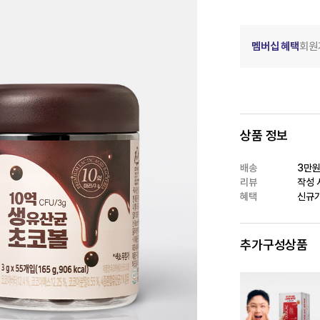
멤버십 혜택
회원
상품 정보
배송
3만원
리뷰
작성 시
혜택
신규가
추가구성상품