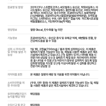
원료명 및 함량
20억 CFU 스트렙토코쿠스 써모필루스 유산균, 락토바실루스 아
시도필루스 유산균, 락토바실루스 플란타룸 유산균, 비피도박테리
움 락티스 비피더스균, 옥수수전분, 프로바이오틱스 농축액분말
(사균체분말), 프로바이오틱스발효분말(발효여액분말), 프락토올
리고당, 스테아린산, 우유, 대두 함유,* 캡슐기제 : 히드록시프로필
메틸셀룰로오스, 이산화티타늄(착색료)
영양정보
열량 0kcal, 탄수화물 1g 미만
기능정보
프로바이오틱스 : 유산균 증식 및 유해균 억제, 배변활동 원활, 장
건강에 도움을 줄 수 있음
섭취 시 주의사항
1일 1회, 2캡슐(700mg) / 물과 함께 섭취하십시오. 이 제품은
및 부작용 발생 가
알레르기 발생 가능성이 있는 밀, 메밀을 사용한 제품과 같은 제조
능성
시설에서 제조하고 있습니다. (가) 질환이 있거나 의약품 복용 시
전문가와 상담할 것 (나) 알레르기 체질 등은 개인에 따라 과민반
응 을 나타낼 수 있음 (다) 어린이가 함부로 섭취하지 않도록 일일
섭취량 방법을 지도할 것 (라) 이상사례 발생 시 섭취를 중단하고
전문가와 상담할 것
의약외품 표현
본 제품은 질병의 예방 및 치료를 위한 의약품이 아닙니다.
소비자안전을 위
(우유, 대두 함유) 이 제품은 알레르기 발생 가능성이 있는 밀, 메밀
한 주의사항
을 사용한 제품과 같은 제조시설에서 제조하고 있습니다.
유전자변형건강기
해당없음
능식품 해당 여부
수입신고 필 문구
해당없음