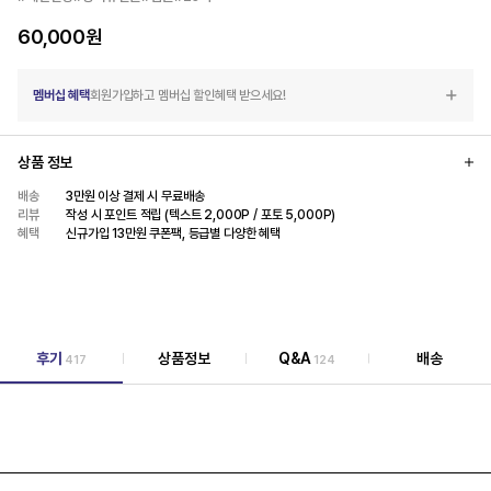
60,000
원
멤버십 혜택
회원가입하고 멤버십 할인혜택 받으세요!
상품 정보
배송
3만원 이상 결제 시 무료배송
리뷰
작성 시 포인트 적립 (텍스트 2,000P / 포토 5,000P)
혜택
신규가입 13만원 쿠폰팩, 등급별 다양한 혜택
후기
상품정보
Q&A
배송
417
124