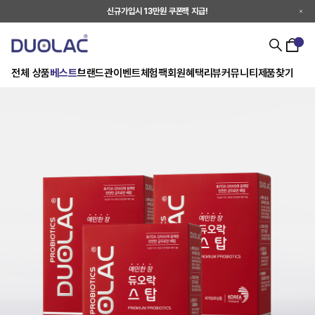
신규가입시 13만원 쿠폰팩 지급!
전체 상품
베스트
브랜드관
이벤트
체험팩
회원혜택
리뷰
커뮤니티
제품찾기