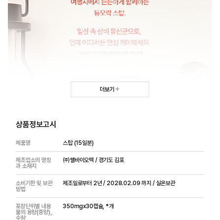
더보기
상품정보고시
제품명
스탑 (15일분)
제조업소의 명칭
㈜쎌바이오텍 / 경기도 김포
과 소재지
소비기한 및 보관
제조일로부터 2년 / 2028.02.09 까지 / 실온보관
방법
포장단위별 내용
350mgx30캡슐, *개
물의 용량(중량),
수량