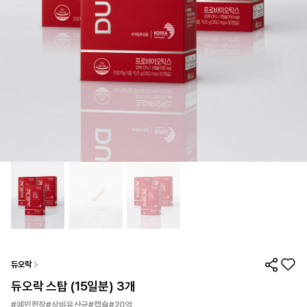
듀오락
듀오락 스탑 (15일분) 3개
#예민한장#상비유산균#캡슐#20억