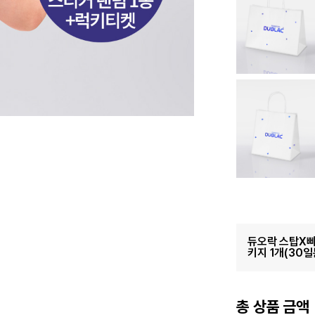
듀오락 스탑X빠
키지 1개(30일
총 상품 금액