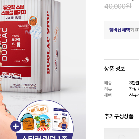
40,000
원
멤버십 혜택
회원
상품 정보
배송
3만원
리뷰
작성 시
혜택
신규가
추가구성상품