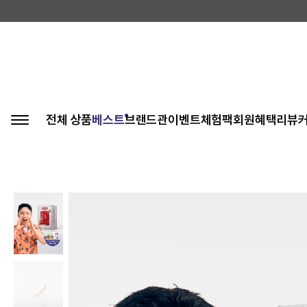
전체 상품
베스트
브랜드관
이벤트
체험팩
회원혜택
리뷰