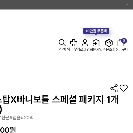
13만원 쿠폰팩
0
검색
약국찾기
로그인
회원가입
주문조회
장바구니
스탑X빠니보틀 스페셜 패키지 1개
)
유산균#캡슐#20억
000
원