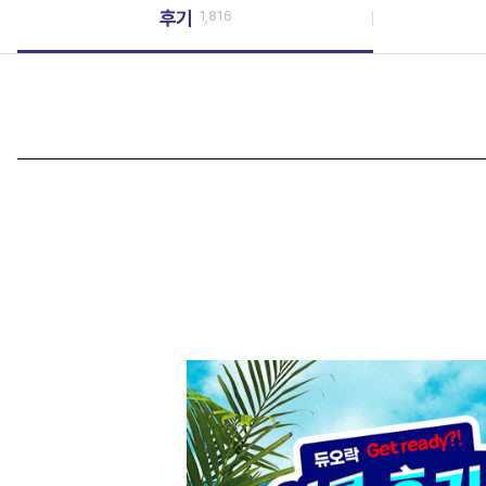
후기
1,816