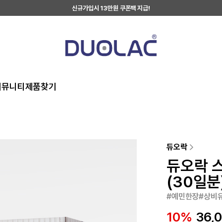
신규가입시 13만원 쿠폰팩 지급!
커뮤니티
제품찾기
듀오락
듀오락 
(30일분
#예민한장#상비
10
%
36,