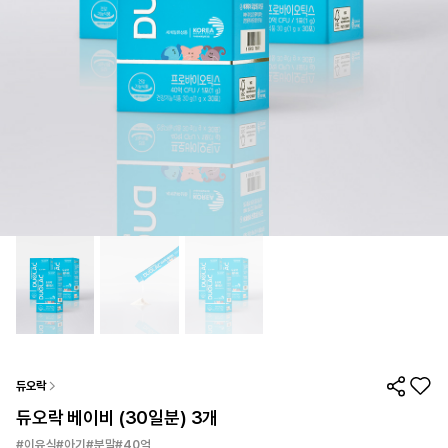
듀오락
듀오락 베이비 (30일분) 3개
#이유식#아기#분말#40억