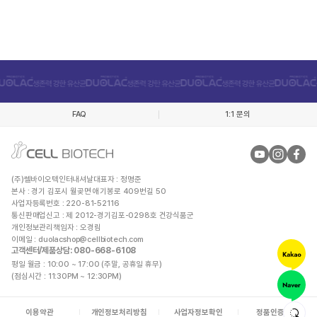
FAQ
1:1 문의
(주)쎌바이오텍인터내셔날
대표자 : 정명준
본사 : 경기 김포시 월곶면 애기봉로 409번길 50
사업자등록번호 : 220-81-52116
통신판매업신고 : 제 2012-경기김포-0298호 건강식품군
개인정보관리책임자 : 오경림
이메일 :
duolacshop@cellbiotech.com
고객센터/제품상담
: 080-668-6108
평일 월금 : 10:00 ~ 17:00 (주말, 공휴일 휴무)
(점심시간 : 11:30PM ~ 12:30PM)
이용약관
개인정보처리방침
사업자정보확인
정품인증안내