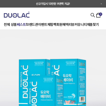
신규가입시 13만원 쿠폰팩 지급!
0
전체 상품
베스트
브랜드관
이벤트
체험팩
회원혜택
리뷰
커뮤니티
제품찾기