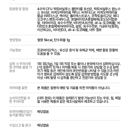
원료명 및 함량
40억 CFU 락토바실루스 플란타룸 유산균, 락토바실루스 람노수
스 유산균, 비피도박테리움 락티스 비피더스균, 비피도박테리움
룽굼 비피더스균, 맥아당, 폴리덱스트로스, 프락토올리고당, 페디
오코쿠스 펜토사세우스균, 분말비타민A혼합제제(포도당시럽분
말, 아라비아검, 옥수수전분, 비타민A초산염, dl-a-토코페롤), 비
타민D3 혼합제제아라비아검, 설탕, 옥수수전분, 가공유지(팜유),
이산화규소, 비타민D3, dl-a-토코페롤, 대두 함유
영양정보
열량 5kcal, 탄수화물 1g
기능정보
프로바이오틱스 : 유산균 증식 및 유해균 억제, 배변 활동 원활에
도움을 줄 수 있음.
섭취 시 주의사항
1회 1포(1g), 1일 1회 직접 또는 물이나 분유에 타서 섭취하십시오.
및 부작용 발생 가
(가) 질환이 있거나 의약품 복용 시 전문가와 상담할 것 (나) 알레
능성
르기 체질 등은 개인에 따라 과민반응을 나타낼 수 있음 (다) 어린
이가 함부로 섭취하지 않도록 일일 섭취량 방법을 지도할 것 (라)
이상 사례 발생 시 섭취를 중단하고 전문가와 상담할 것
의약외품 표현
본 제품은 질병의 예방 및 치료를 위한 의약품이 아닙니다.
소비자안전을 위
(대두 함유) 이 제품은 알레르기 발생 가능성이 있는 우유, 밀, 메밀
한 주의사항
을 사용한 제품과 같은 제조시설에서 제조하고 있습니다.
유전자변형건강기
해당없음
능식품 해당 여부
수입신고 필 문구
해당없음