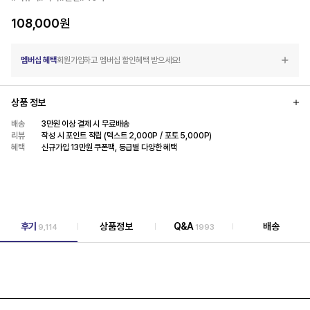
108,000
원
멤버십 혜택
회원가입하고 멤버십 할인혜택 받으세요!
상품 정보
배송
3만원 이상 결제 시 무료배송
리뷰
작성 시 포인트 적립 (텍스트 2,000P / 포토 5,000P)
혜택
신규가입 13만원 쿠폰팩, 등급별 다양한 혜택
후기
상품정보
Q&A
배송
9,114
1993