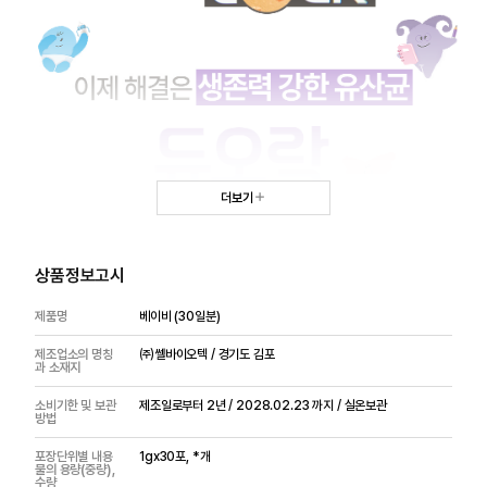
더보기
상품정보고시
제품명
베이비 (30일분)
제조업소의 명칭
㈜쎌바이오텍 / 경기도 김포
과 소재지
소비기한 및 보관
제조일로부터 2년 / 2028.02.23 까지 / 실온보관
방법
포장단위별 내용
1gx30포, *개
물의 용량(중량),
수량