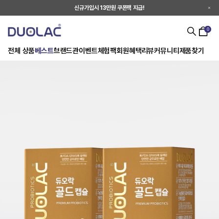
신규가입시 13만원 쿠폰팩 지급!
0
전체 상품
베스트
브랜드관
이벤트
체험팩
회원혜택
리뷰
커뮤니티
제품찾기