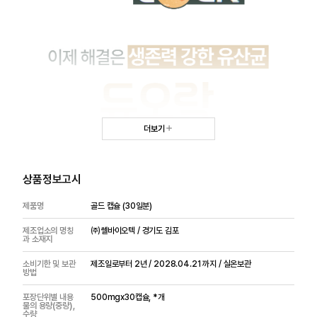
더보기
상품정보고시
제품명
골드 캡슐 (30일분)
제조업소의 명칭
㈜쎌바이오텍 / 경기도 김포
과 소재지
소비기한 및 보관
제조일로부터 2년 / 2028.04.21 까지 / 실온보관
방법
포장단위별 내용
500mgx30캡슐, *개
물의 용량(중량),
수량