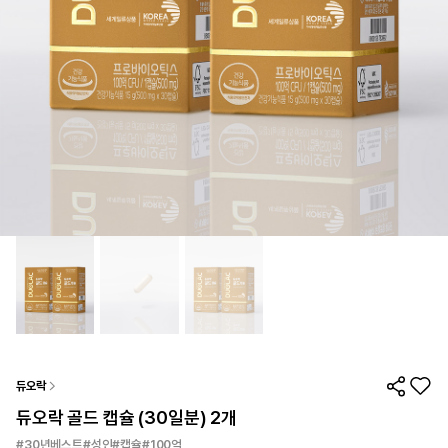
듀오락
듀오락 골드 캡슐 (30일분) 2개
#30년베스트#성인#캡슐#100억