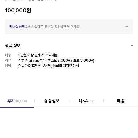
100,000
원
멤버십 혜택
회원가입하고 멤버십 할인혜택 받으세요!
상품 정보
배송
3만원 이상 결제 시 무료배송
리뷰
작성 시 포인트 적립 (텍스트 2,000P / 포토 5,000P)
혜택
신규가입 13만원 쿠폰팩, 등급별 다양한 혜택
후기
상품정보
Q&A
배송
10,668
117