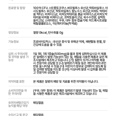
원료명 및 함량
100억 CFU 스트렙토코쿠스 써모필루스 유산균,락토바실루스 아
시도필루스 유산균, 락토바실루스 람노수스 유산균,비피도 박테리
움 락티스 비피더스균, 비피도박테리움 롱굼 비피더스균,비피도박
테리움 비피둠 비피더스균, 프락토올리고당, 옥수수전분, 갈락토
올리고당, 스테아린산, 우유, 대두 함유 캡슐기제: 히드록시프로필
메틸셀룰로오스, 이산화티타늄(착색료)
영양정보
열량 0kcal, 탄수화물 0g
기능정보
프로바이오틱스 : 유산균 증식 및 유해균 억제, 배변활동 원활, 장
건강에 도움을 줄 수 있음
섭취 시 주의사항
1일 1회, 1회 1캡슐(500mg)을 물과 함께 섭취하십시오 이 제품
및 부작용 발생 가
은 알레르기 발생 가능성이 있는 밀, 메밀을 사용한 제품과 같은 제
능성
조시설에서 제조하고 있습니다. (가) 질환이 있거나 의약품 복용
시 전문가와 상담할 것 (나) 알레르기 체질 등은 개인에 따라 과민
반응 을 나타낼 수 있음 (다) 어린이가 함부로 섭취하지 않도록 일
일 섭취량 방법을 지도할 것 (라) 이상사례 발생 시 섭취를 중단하
고 전문가와 상담할 것
의약외품 표현
본 제품은 질병의 예방 및 치료를 위한 의약품이 아닙니다.
소비자안전을 위
(우유, 대두 함유) 이 제품은 알레르기 발생 가능성이 있는 밀, 메밀
한 주의사항
을 사용한 제품과 같은 제조시설에서 제조하고 있습니다.
유전자변형건강기
해당없음
능식품 해당 여부
수입신고 필 문구
해당없음