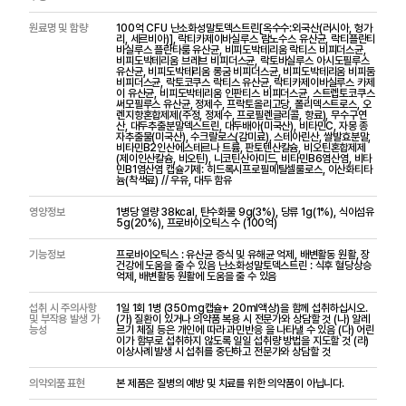
원료명 및 함량
100억 CFU 난소화성말토덱스트린[옥수수:외국산(러시아, 헝가
리, 세르비아)], 락티카제이바실루스 람노수스 유산균, 락티플란티
바실루스 플란타룸 유산균, 비피도박테리움 락티스 비피더스균,
비피도박테리움 브레브 비피더스균, 락토바실루스 아시도필루스
유산균, 비피도박테리움 롱굼 비피더스균, 비피도박테리움 비피둠
비피더스균, 락토코쿠스 락티스 유산균, 락티카제이바실루스 카제
이 유산균, 비피도박테리움 인판티스 비피더스균, 스트렙토코쿠스
써모필루스 유산균, 정제수, 프락토올리고당, 폴리덱스트로스, 오
렌지향혼합제제(주정, 정제수, 프로필렌글리콜, 향료), 무수구연
산, 대두추출분말덱스트린, 대두배아(미국산), 비타민C, 자몽 종
자추출물(미국산), 수크랄로스(감미료), 스테아린산, 쌀발효분말,
비타민B2인산에스테르나 트륨, 판토텐산칼슘, 비오틴혼합제제
(제이인산칼슘, 비오틴), 니코틴산아미드, 비타민B6염산염, 비타
민B1염산염 캡슐기제: 히드록시프로필메틸셀룰로스, 이산화티타
늄(착색료) // 우유, 대두 함유
영양정보
1병당 열량 38kcal, 탄수화물 9g(3%), 당류 1g(1%), 식이섬유
5g(20%), 프로바이오틱스 수 (100억)
기능정보
프로바이오틱스 : 유산균 증식 및 유해균 억제, 배변활동 원활, 장
건강에 도움을 줄 수 있음 난소화성말토덱스트린 : 식후 혈당상승
억제, 배변활동 원활에 도움을 줄 수 있음
섭취 시 주의사항
1일 1회 1병 (350mg캡슐+ 20ml액상)을 함께 섭취하십시오.
및 부작용 발생 가
(가) 질환이 있거나 의약품 복용 시 전문가와 상담할 것 (나) 알레
능성
르기 체질 등은 개인에 따라 과민반응 을 나타낼 수 있음 (다) 어린
이가 함부로 섭취하지 않도록 일일 섭취량 방법을 지도할 것 (라)
이상사례 발생 시 섭취를 중단하고 전문가와 상담할 것
의약외품 표현
본 제품은 질병의 예방 및 치료를 위한 의약품이 아닙니다.