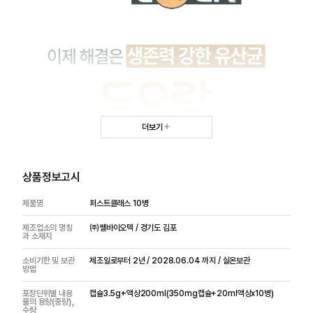
더보기
상품정보고시
제품명
퍼스트클래스 10병
제조업소의 명칭
㈜쎌바이오텍 / 경기도 김포
과 소재지
소비기한 및 보관
제조일로부터 2년 / 2028.06.04 까지 / 실온보관
방법
포장단위별 내용
캡슐3.5g+액상200ml(350mg캡슐+20ml액상x10병)
물의 용량(중량),
수량