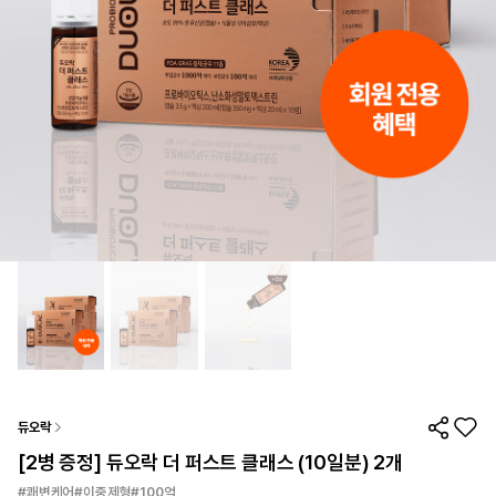
듀오락
[2병 증정] 듀오락 더 퍼스트 클래스 (10일분) 2개
#쾌변케어#이중제형#100억