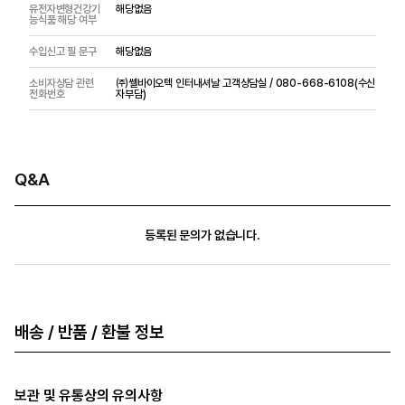
유전자변형건강기
해당없음
능식품 해당 여부
수입신고 필 문구
해당없음
소비자상담 관련
㈜쎌바이오텍 인터내셔날 고객상담실 / 080-668-6108(수신
전화번호
자부담)
Q&A
등록된 문의가 없습니다.
배송 / 반품 / 환불 정보
보관 및 유통상의 유의사항