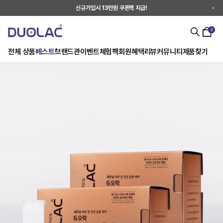
신규가입시 13만원 쿠폰팩 지급!
0
전체 상품
베스트
브랜드관
이벤트
체험팩
회원혜택
리뷰
커뮤니티
제품찾기