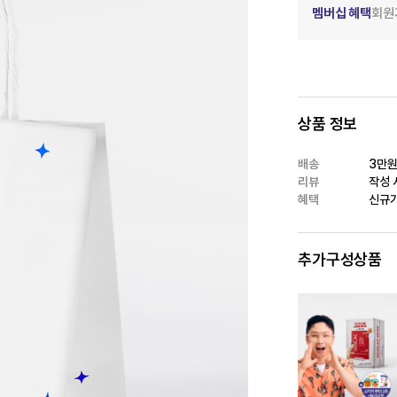
멤버십 혜택
회원
상품 정보
배송
3만원
리뷰
작성 시
혜택
신규가
추가구성상품