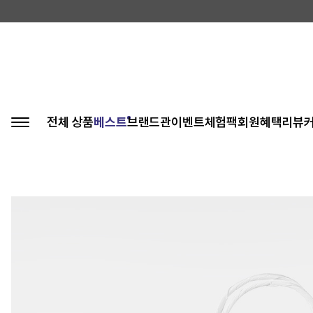
전체 상품
베스트
브랜드관
이벤트
체험팩
회원혜택
리뷰