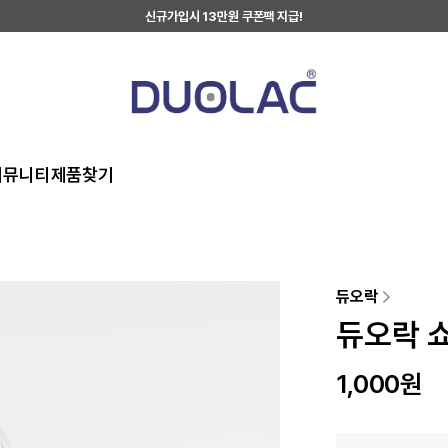
신규가입시 13만원 쿠폰팩 지급!
커뮤니티
제품찾기
듀오락
듀오락 쇼
1,000
원