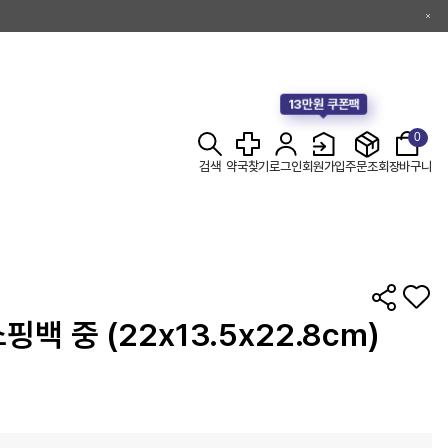
13만원 쿠폰팩
0
검색
약국찾기
로그인
회원가입
주문조회
장바구니
핑백 중 (22x13.5x22.8cm)