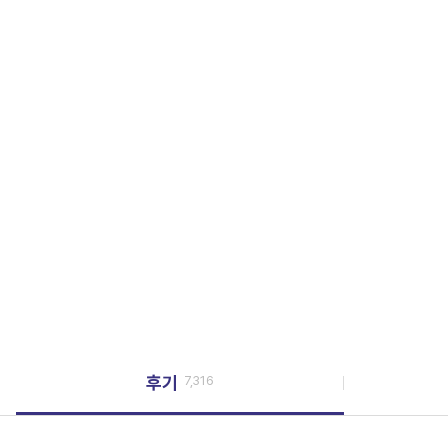
후기
7,316