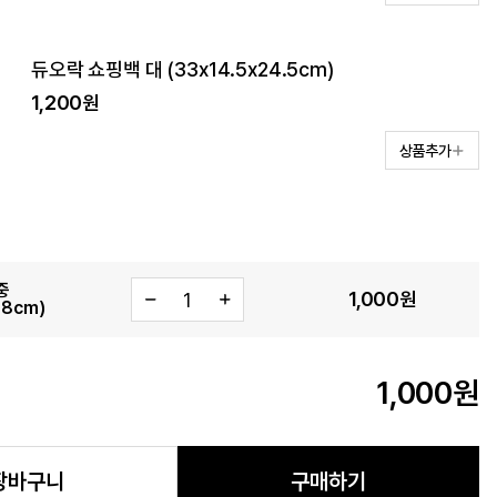
듀오락 쇼핑백 대 (33x14.5x24.5cm)
1,200원
상품추가
중
1,000
원
.8cm)
1,000
원
장바구니
구매하기