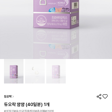
듀오락
듀오락 얌얌 (40일분) 1개
#성장기#유산균집중케어#츄어블#20억