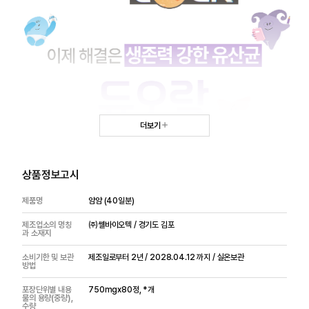
더보기
상품정보고시
제품명
얌얌 (40일분)
제조업소의 명칭
㈜쎌바이오텍 / 경기도 김포
과 소재지
소비기한 및 보관
제조일로부터 2년 / 2028.04.12 까지 / 실온보관
방법
포장단위별 내용
750mgx80정, *개
물의 용량(중량),
수량