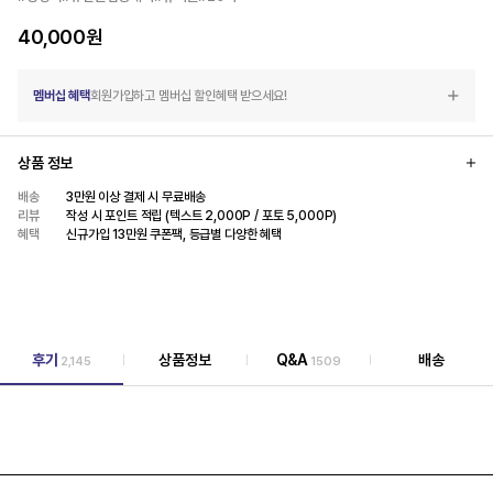
40,000
원
멤버십 혜택
회원가입하고 멤버십 할인혜택 받으세요!
상품 정보
배송
3만원 이상 결제 시 무료배송
리뷰
작성 시 포인트 적립 (텍스트 2,000P / 포토 5,000P)
혜택
신규가입 13만원 쿠폰팩, 등급별 다양한 혜택
후기
상품정보
Q&A
배송
2,145
1509