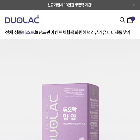
신규가입시 13만원 쿠폰팩 지급!
전체 상품
베스트
브랜드관
이벤트
체험팩
회원혜택
리뷰
커뮤니티
제품찾기