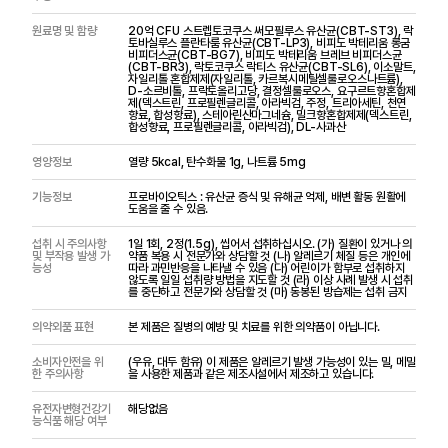
원료명 및 함량
20억 CFU 스트렙토코쿠스 써모필루스 유산균(CBT-ST3), 락
토바실루스 플란타룸 유산균(CBT-LP3), 비피도 박테리움 롱굼
비피더스균(CBT-BG7), 비피도 박테리움 브레브 비피더스균
(CBT-BR3), 락토코쿠스 락티스 유산균(CBT-SL6), 이소말트,
자일리톨 혼합제제(자일리톨, 카르복시메틸셀룰로오스나트륨),
D-소르비톨, 프락토올리고당, 결정셀룰로오스, 요구르트향혼합제
제(덱스트린, 프로필렌글리콜, 아라빅검, 주정, 트리아세틴, 천연
향료, 합성향료), 스테아린산마그네슘, 밀크향혼합제제(덱스트린,
합성향료, 프로필렌글리콜, 아라빅검), DL-사과산
영양정보
열량 5kcal, 탄수화물 1g, 나트륨 5mg
기능정보
프로바이오틱스 : 유산균 증식 및 유해균 억제, 배변 활동 원활에
도움을 줄 수 있음.
섭취 시 주의사항
1일 1회, 2정(1.5g), 씹어서 섭취하십시오. (가) 질환이 있거나 의
및 부작용 발생 가
약품 복용 시 전문가와 상담할 것 (나) 알레르기 체질 등은 개인에
능성
따라 과민반응을 나타낼 수 있음 (다) 어린이가 함부로 섭취하지
않도록 일일 섭취량 방법을 지도할 것 (라) 이상 사례 발생 시 섭취
를 중단하고 전문가와 상담할 것 (마) 동봉된 방습제는 섭취 금지
의약외품 표현
본 제품은 질병의 예방 및 치료를 위한 의약품이 아닙니다.
소비자안전을 위
(우유, 대두 함유) 이 제품은 알레르기 발생 가능성이 있는 밀, 메밀
한 주의사항
을 사용한 제품과 같은 제조시설에서 제조하고 있습니다.
유전자변형건강기
해당없음
능식품 해당 여부