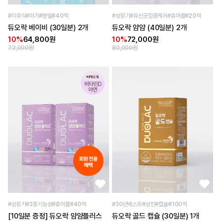
#이유식#아기#분말#40억
#성장기#유산균집중케어#츄어블#20억
듀오락 베이비 (30일분) 2개
듀오락 얌얌 (40일분) 2개
10%
64,800원
10%
72,000원
72,000원
80,000원
#성장기#3중기능성#츄어블#40억
#30년베스트#성인#캡슐#100억
[10일분 증정] 듀오락 얌얌플러스
듀오락 골드 캡슐 (30일분) 1개