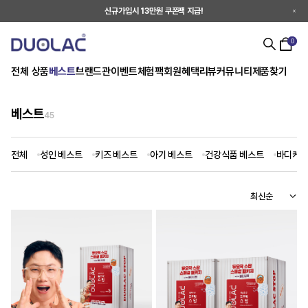
신규가입시 13만원 쿠폰팩 지급!
0
전체 상품
베스트
브랜드관
이벤트
체험팩
회원혜택
리뷰
커뮤니티
제품찾기
베스트
45
전체
성인 베스트
키즈 베스트
아기 베스트
건강식품 베스트
바디케어