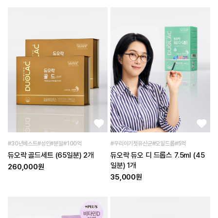
#30년베스트#성인#분말#100억
#우리아기첫유산균#오일드롭#5억
듀오락 골드세트 (65일분) 2개
듀오락 듀오 디 드롭스 7.5ml (45
일분) 1개
260,000원
35,000원