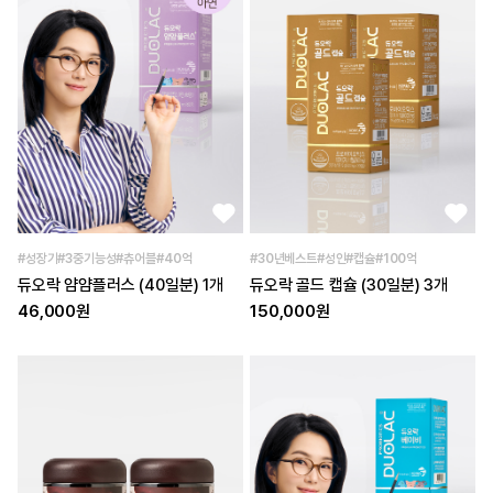
#성장기#3중기능성#츄어블#40억
#30년베스트#성인#캡슐#100억
듀오락 얌얌플러스 (40일분) 1개
듀오락 골드 캡슐 (30일분) 3개
46,000원
150,000원