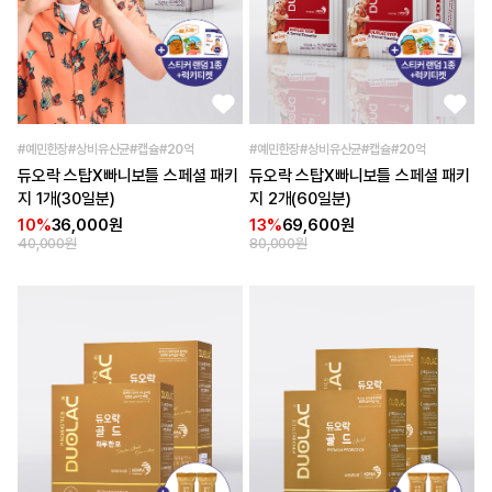
#예민한장#상비유산균#캡슐#20억
#예민한장#상비유산균#캡슐#20억
듀오락 스탑X빠니보틀 스페셜 패키
듀오락 스탑X빠니보틀 스페셜 패키
지 1개(30일분)
지 2개(60일분)
10%
36,000원
13%
69,600원
40,000원
80,000원