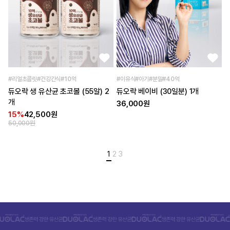
#리얼초콜릿#건강간식#10억
#이유식#아기#분말#40억
듀오락 생 유산균 초코볼 (55알) 2
듀오락 베이비 (30일분) 1개
개
36,000원
15%
42,500원
50,000원
1
2
3