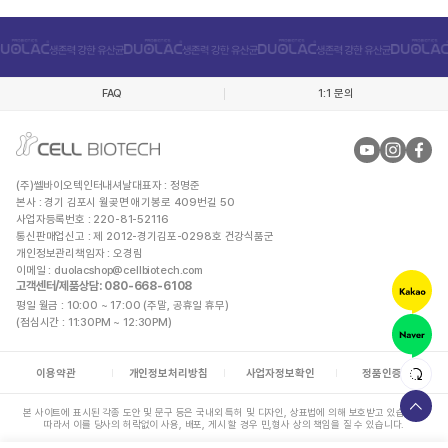
FAQ
1:1 문의
(주)쎌바이오텍인터내셔날
대표자 : 정명준
본사 : 경기 김포시 월곶면 애기봉로 409번길 50
사업자등록번호 : 220-81-52116
통신판매업신고 : 제 2012-경기김포-0298호 건강식품군
개인정보관리책임자 : 오경림
이메일 :
duolacshop@cellbiotech.com
고객센터/제품상담
: 080-668-6108
평일 월금 : 10:00 ~ 17:00 (주말, 공휴일 휴무)
(점심시간 : 11:30PM ~ 12:30PM)
이용약관
개인정보처리방침
사업자정보확인
정품인증안내
본 사이트에 표시된 각종 도안 및 문구 등은 국내외 특허 및 디자인, 상표법에 의해 보호받고 있습니다.
따라서 이를 당사의 허락없이 사용, 배포, 게시 할 경우 민,형사 상의 책임을 질 수 있습니다.