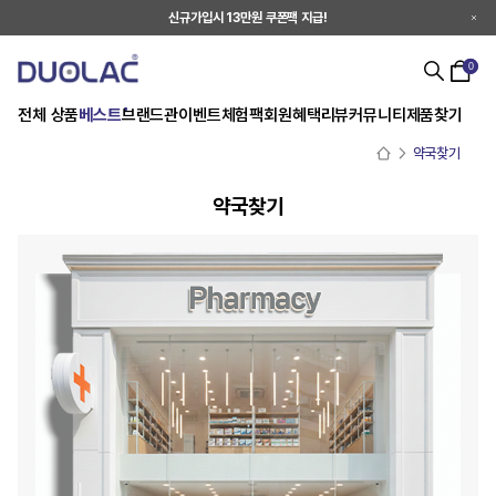
신규가입시 13만원 쿠폰팩 지급!
0
전체 상품
베스트
브랜드관
이벤트
체험팩
회원혜택
리뷰
커뮤니티
제품찾기
약국찾기
약국찾기