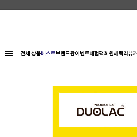
전체 상품
베스트
브랜드관
이벤트
체험팩
회원혜택
리뷰