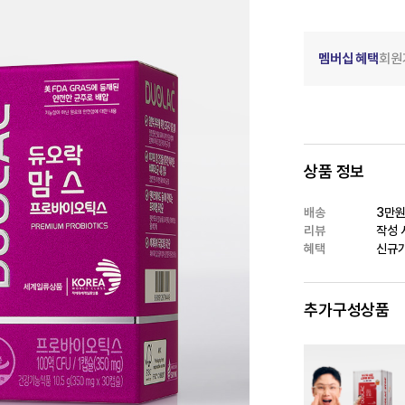
멤버십 혜택
회원
상품 정보
배송
3만원
리뷰
작성 시
혜택
신규가
추가구성상품