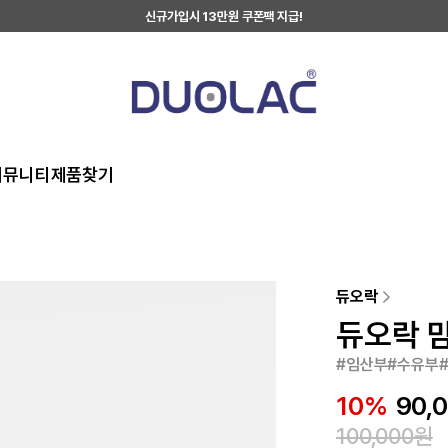
신규가입시 13만원 쿠폰팩 지급!
커뮤니티
제품찾기
듀오락
듀오락 맘
#임산부#수유부#
10
%
90,
100,000
원