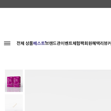
전체 상품
베스트
브랜드관
이벤트
체험팩
회원혜택
리뷰