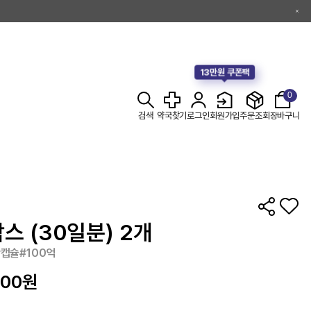
13만원 쿠폰팩
0
검색
약국찾기
로그인
회원가입
주문조회
장바구니
스 (30일분) 2개
캡슐#100억
000
원